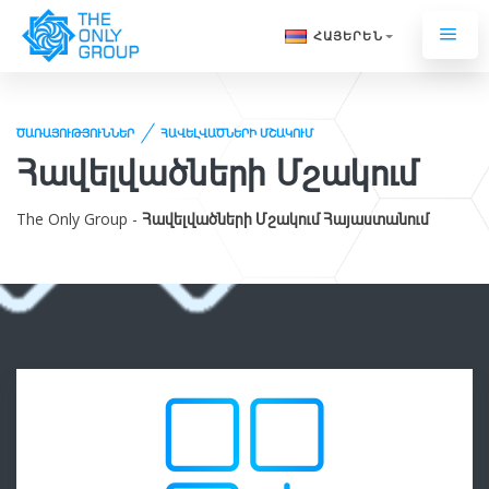
ՀԱՅԵՐԵՆ
ԾԱՌԱՅՈՒԹՅՈՒՆՆԵՐ
ՀԱՎԵԼՎԱԾՆԵՐԻ ՄՇԱԿՈՒՄ
Հավելվածների Մշակում
The Only Group -
Հավելվածների Մշակում Հայաստանում