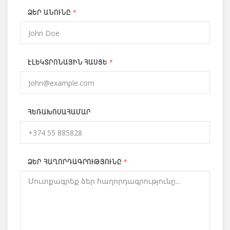
*
ՁԵՐ ԱՆՈՒՆԸ
*
ԷԼԵԿՏՐՈՆԱՅԻՆ ՀԱՍՑԵ
ՀԵՌԱԽՈՍԱՀԱՄԱՐ
*
ՁԵՐ ՀԱՂՈՐԴԱԳՐՈՒԹՅՈՒՆԸ