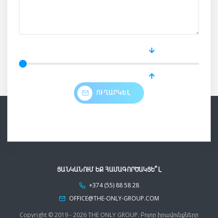
ՈՒՂԱՐԿԵԼ
ՑԱՆԿԱՆՈՒՄ ԵՔ ՀԱՄԱԳՈՐԾԱԿՑԵ՞Լ
+374 (55) 88 58 28
OFFICE@THE-ONLY-GROUP.COM
Copyright © 2019 - 2026 THE ONLY GROUP.
Բոլոր իրավունքները