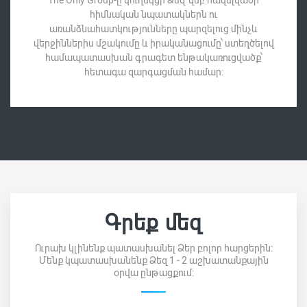
The Only Group-ը կուղեկցի Ձեզ՝ վեբ հավելվածի
հիմնական նպատակներն ու
առանձնահատկությունները պարզելուց մինչև
վերջիններիս մշակումը և իրականացումը՝ ստեղծելով
համապատասխան գրագետ ենթակառուցվածք՝
հետագա զարգացման համար:
Գրեք մեզ
Ուրախ կլինենք պատասխանել Ձեր բոլոր հարցերին:
Մենք կպատասխանենք Ձեզ 1 - 2 աշխատանքային
օրվա ընթացքում: