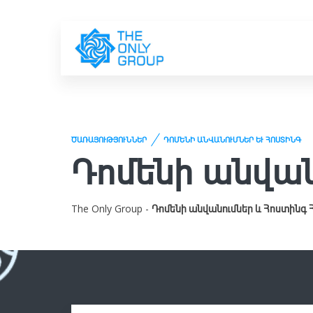
ԾԱՌԱՅՈՒԹՅՈՒՆՆԵՐ
ԴՈՄԵՆԻ ԱՆՎԱՆՈՒՄՆԵՐ ԵՒ ՀՈՍՏԻՆԳ
Դոմենի անվան
The Only Group -
Դոմենի անվանումներ և Հոստինգ