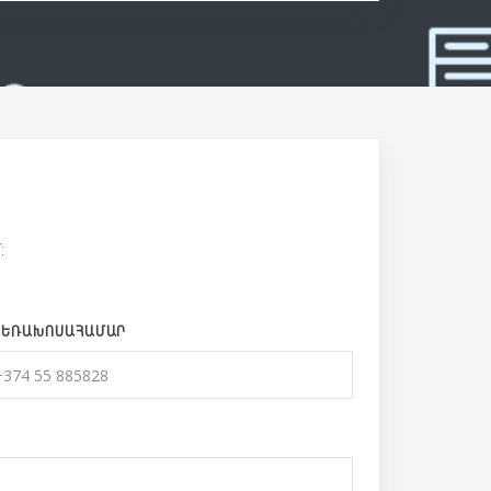
:
ՀԵՌԱԽՈՍԱՀԱՄԱՐ