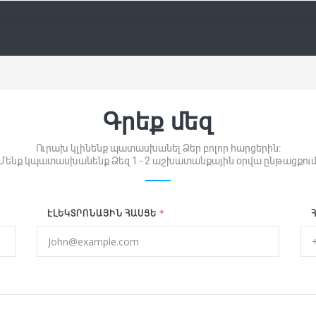
Գրեք մեզ
Ուրախ կլինենք պատասխանել Ձեր բոլոր հարցերին:
Մենք կպատասխանենք Ձեզ 1 - 2 աշխատանքային օրվա ընթացքում
*
ԷԼԵԿՏՐՈՆԱՅԻՆ ՀԱՍՑԵ