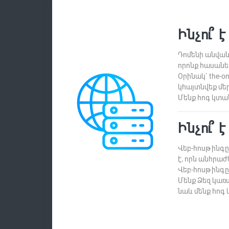
Ինչու՞
Դոմենի անվանո
որոնք հասանել
Օրինակ` the-o
կհայտնվեք մեր
Մենք հոգ կտա
Ինչու՞ 
Վեբ-հոսթինգը 
է, որն անհրաժ
Վեբ-հոսթինգը
Մենք Ձեզ կառ
նաև մենք հոգ