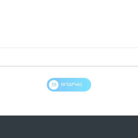
ՈՒՂԱՐԿԵԼ