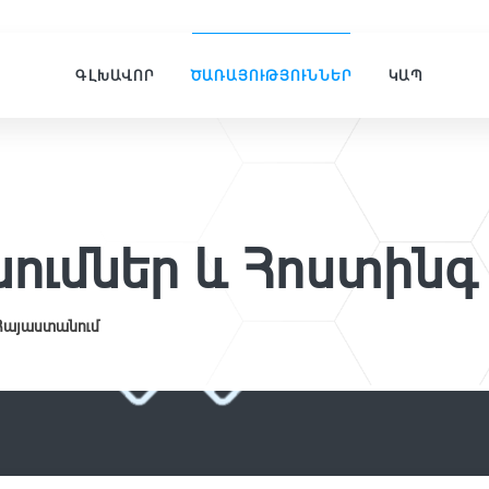
ԳԼԽԱՎՈՐ
ԾԱՌԱՅՈՒԹՅՈՒՆՆԵՐ
ԿԱՊ
ումներ և Հոստինգ
 Հայաստանում