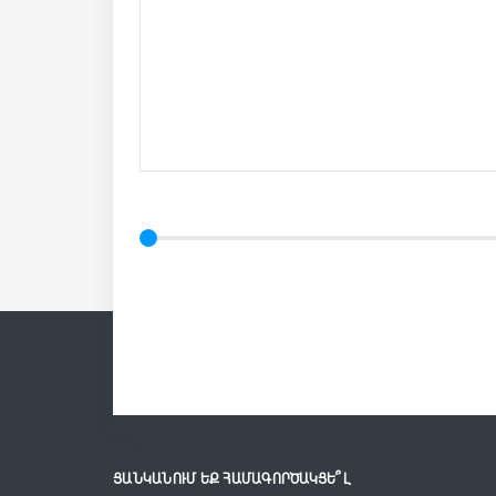
ՑԱՆԿԱՆՈՒՄ ԵՔ ՀԱՄԱԳՈՐԾԱԿՑԵ՞Լ