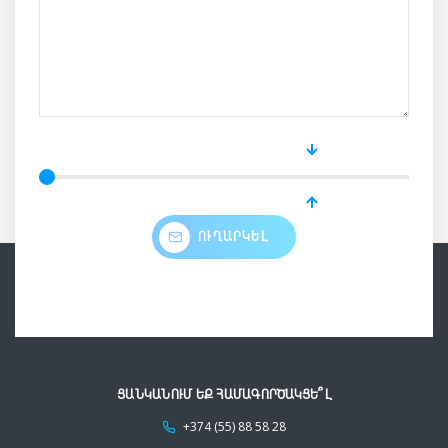
ՈՒՂԱՐԿԵԼ
ՑԱՆԿԱՆՈՒՄ ԵՔ ՀԱՄԱԳՈՐԾԱԿՑԵ՞Լ
+374 (55) 88 58 28