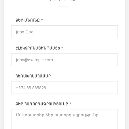
*
ՁԵՐ ԱՆՈՒՆԸ
*
ԷԼԵԿՏՐՈՆԱՅԻՆ ՀԱՍՑԵ
ՀԵՌԱԽՈՍԱՀԱՄԱՐ
*
ՁԵՐ ՀԱՂՈՐԴԱԳՐՈՒԹՅՈՒՆԸ