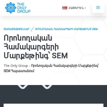
ՀԱՅԵՐԵՆ
ԾԱՌԱՅՈՒԹՅՈՒՆՆԵՐ
ՈՐՈՆՈՂԱԿԱՆ ՀԱՄԱԿԱՐԳԵՐԻ ՄԱՐՔԵԹԻՆԳ՝ SEM
Որոնողական
Համակարգերի
Մարքեթինգ՝ SEM
The Only Group -
Որոնողական Համակարգերի Մարքեթինգ՝
SEM Հայաստանում