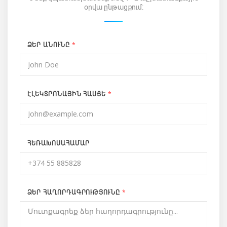
օրվա ընթացքում:
*
ՁԵՐ ԱՆՈՒՆԸ
*
ԷԼԵԿՏՐՈՆԱՅԻՆ ՀԱՍՑԵ
ՀԵՌԱԽՈՍԱՀԱՄԱՐ
*
ՁԵՐ ՀԱՂՈՐԴԱԳՐՈՒԹՅՈՒՆԸ