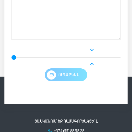
ՈՒՂԱՐԿԵԼ
ՑԱՆԿԱՆՈՒՄ ԵՔ ՀԱՄԱԳՈՐԾԱԿՑԵ՞Լ
+374 (55) 88 58 28