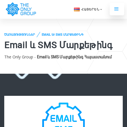
ՀԱՅԵՐԵՆ
ԾԱՌԱՅՈՒԹՅՈՒՆՆԵՐ
EMAIL ԵՒ SMS ՄԱՐՔԵԹԻՆԳ
Email և SMS Մարքեթինգ
The Only Group -
Email և SMS Մարքեթինգ Հայաստանում